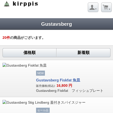
Strict Standards
: Redefining already defined constructor for class
Net_URL in
/virtual/kirppis/public_html/data/module/Net/URL.php
on line
124
Gustavsberg
20
件
の商品がございます。
価格順
新着順
NEW
Gustavsberg Fiskfat 魚皿
16,800
円
販売価格(税込):
Gustavsberg Fiskfat フィッシュプレート
セール品