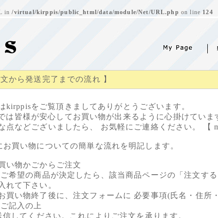
RL in
/virtual/kirppis/public_html/data/module/Net/URL.php
on line
124
注文から発送完了までの流れ 】
はkirppisをご覧頂きましてありがとうございます。
ppisでは皆様が安心してお買い物が出来るように心掛けていま
な点などございましたら、 お気軽にご連絡ください。 【 mai
にお買い物についての簡単な流れを明記します。
い物かごからご注文
の商品が決定したら、該当商品ページの「注文する」
入れて下さい。
物終了後に、注文フォームに 必要事項(氏名・住所・
 ご記入の上
してください。これによりご注文を承ります。