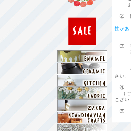
お客さ
② 商
性があ
その
③ 当
それ
※ご
さい。
④ ご
（ご入
ござい
⑤ 