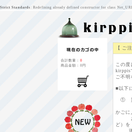
Strict Standards
: Redefining already defined constructor for class Net_U
【 ご
合計数量：
0
この度
商品金額：
0円
kir
ご不明
■以下
① 買
ご希望
かごに
お買い
ど）を
送信