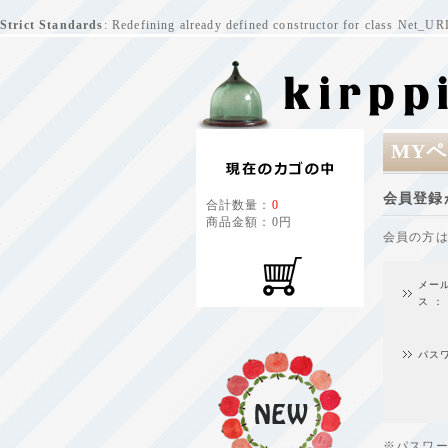
Strict Standards
: Redefining already defined constructor for class Net_U
MYペ
会員登録
合計数量：
0
商品金額：
0円
会員の方
メー
ス ：
パス
※パスワ