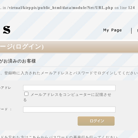
RL in
/virtual/kirppis/public_html/data/module/Net/URL.php
on line
124
ージ(ログイン)
がお済みのお客様
は、登録時に入力されたメールアドレスとパスワードでログインしてくださ
ルアドレ
メールアドレスをコンピューターに記憶させ
る
ワード ：
ードを忘れた方は
こちら
からパスワードの再発行を行ってください。