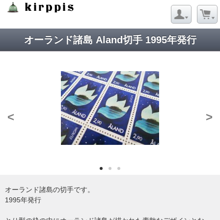
Strict Standards
: Redefining already defined constructor for class
Net_URL in
/virtual/kirppis/public_html/data/module/Net/URL.php
on line
124
オーランド諸島 Aland切手 1995年発行
<
>
オーランド諸島の切手です。
1995年発行