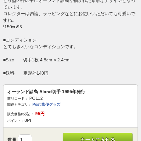
とり型の枠の中にオーランド諸島が描かれた素敵なデザインとなっ
ています。
コレクターは勿論、ラッピングなどにお使いいただいても可愛いで
すね。
\150➡\95
■コンディション
とてもきれいなコンディションです。
■Size 切手1枚 4.8cm × 2.4cm
■送料 定形外140円
オーランド諸島 Aland切手 1995年発行
PO112
商品コード：
Post 郵便グッズ
関連カテゴリ：
95
円
販売価格(税込)：
0
Pt
ポイント：
数量
カートに入れる