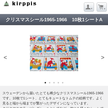
Strict Standards
: Redefining already defined constructor for class
Net_URL in
/virtual/kirppis/public_html/data/module/Net/URL.php
on line
124
クリスマスシール1965-1966 10枚1シートA
<
>
スウェーデンから届いたとても稀少なクリスマスシール1965-1966
です。10枚で1シート、とてもキュートなトムテの絵柄です。よく
見ると端から端までが繋がったデザインになっています。