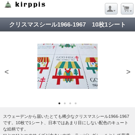
Strict Standards
: Redefining already defined constructor for class
Net_URL in
/virtual/kirppis/public_html/data/module/Net/URL.php
on line
124
クリスマスシール1966-1967 10枚1シート
<
>
スウェーデンから届いたとても稀少なクリスマスシール1966-1967
です。10枚で1シート、日本ではあまり目にしない配色のキュート
な絵柄です。