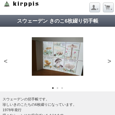
Strict Standards
: Redefining already defined constructor for class
Net_URL in
/virtual/kirppis/public_html/data/module/Net/URL.php
on line
124
スウェーデン きのこ6枚綴り切手帳
<
>
スウェーデンの切手帳です。
珍しいきのこたちの6枚綴りになっています。
1978年発行