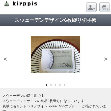
Strict Standards
: Redefining already defined constructor for class
Net_URL in
/virtual/kirppis/public_html/data/module/Net/URL.php
on line
124
スウェーデンデザイン6枚綴り切手帳
<
>
スウェーデンの切手帳です。
スウェーデンデザインの絵柄6枚綴りになっています。
表紙にもリンドベリデザインSpisa-Ribbのプレートが描かれていま